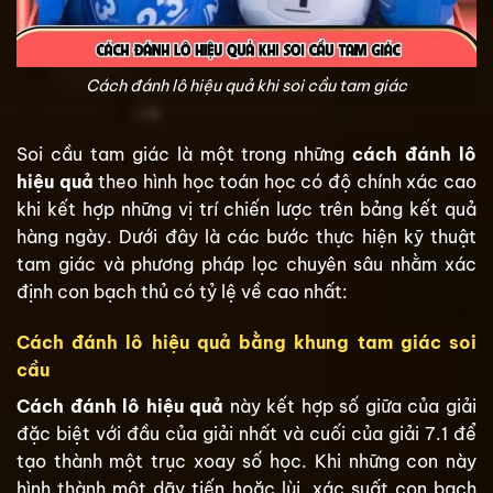
Cách đánh lô hiệu quả khi soi cầu tam giác
Soi cầu tam giác là một trong những
cách đánh lô
hiệu quả
theo hình học toán học có độ chính xác cao
khi kết hợp những vị trí chiến lược trên bảng kết quả
hàng ngày. Dưới đây là các bước thực hiện kỹ thuật
tam giác và phương pháp lọc chuyên sâu nhằm xác
định con bạch thủ có tỷ lệ về cao nhất:
Cách đánh lô hiệu quả bằng khung tam giác soi
cầu
Cách đánh lô hiệu quả
này kết hợp số giữa của giải
đặc biệt với đầu của giải nhất và cuối của giải 7.1 để
tạo thành một trục xoay số học. Khi những con này
hình thành một dãy tiến hoặc lùi, xác suất con bạch