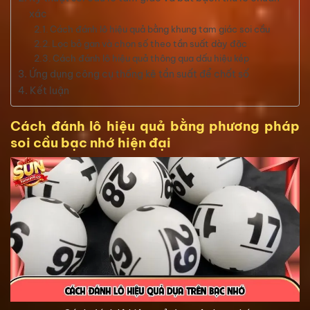
xác
Cách đánh lô hiệu quả bằng khung tam giác soi cầu
Lọc bỏ gan và chọn số theo tần suất dày đặc
Cách đánh lô hiệu quả thông qua dấu hiệu kép
Ứng dụng công cụ thống kê tần suất để chốt số
Kết luận
Cách đánh lô hiệu quả bằng phương pháp
soi cầu bạc nhớ hiện đại