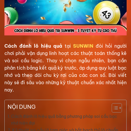
Cách đánh lô hiệu quả
tại
SUNWIN
đòi hỏi người
chơi phải vận dụng linh hoạt các thuật toán thống kê
và soi cầu logic. Thay vì chọn ngẫu nhiên, bạn cần
phân tích bảng kết quả kỳ trước, áp dụng quy luật bạc
nhớ và theo dõi chu kỳ rơi của các con số. Bài viết
này sẽ đi sâu vào những kỹ thuật chuẩn xác nhất hiện
nay.
NỘI DUNG
Cách đánh lô hiệu quả bằng phương pháp soi cầu bạc
nhớ hiện đại
Kỹ thuật soi cầu lô tam giác và bắt bạch thủ lô chuẩn