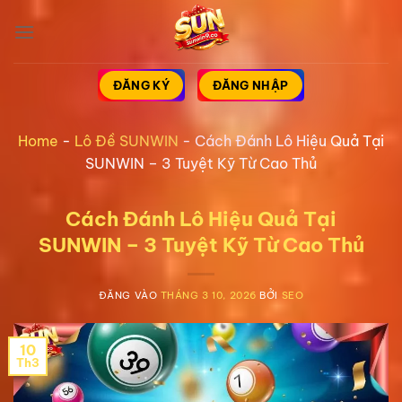
Bỏ
qua
nội
dung
ĐĂNG KÝ
ĐĂNG NHẬP
Home
-
Lô Đề SUNWIN
-
Cách Đánh Lô Hiệu Quả Tại
SUNWIN – 3 Tuyệt Kỹ Từ Cao Thủ
Cách Đánh Lô Hiệu Quả Tại
SUNWIN – 3 Tuyệt Kỹ Từ Cao Thủ
ĐĂNG VÀO
THÁNG 3 10, 2026
BỞI
SEO
10
Th3