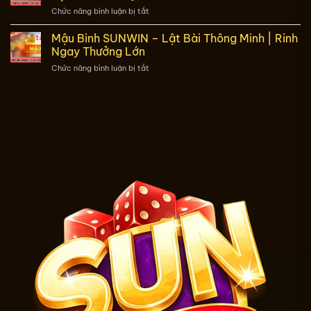
Tố
Bài
Chức năng bình luận bị tắt
ở
SUNWIN
Đỉnh
Sâm
Hấp
Cao
Lốc
Mậu Binh SUNWIN – Lật Bài Thông Minh | Rinh
Dẫn
SUNWIN
Với
Ngay Thưởng Lớn
–
Tỷ
Chức năng bình luận bị tắt
ở
Top
Lệ
Mậu
1
Bluff
Binh
Đấu
35–
SUNWIN
Trí
45%
–
Đỉnh
Lật
Cao
Bài
Và
Thông
Lật
Minh
Bài
|
Cao
Rinh
Tay
Ngay
Thưởng
Lớn