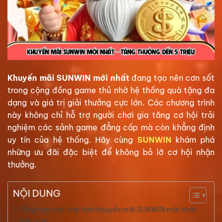
Khuyến mãi SUNWIN mới nhất
đang tạo nên cơn sốt
trong cộng đồng game thủ nhờ hệ thống quà tặng đa
dạng và giá trị giải thưởng cực lớn. Các chương trình
này không chỉ hỗ trợ người chơi gia tăng cơ hội trải
nghiệm các sảnh game đẳng cấp mà còn khẳng định
uy tín của hệ thống. Hãy cùng
SUNWIN
khám phá
những ưu đãi đặc biệt để không bỏ lỡ cơ hội nhận
thưởng.
NỘI DUNG
Tổng hợp các loại hình khuyến mãi SUNWIN mới nhất
hiện nay