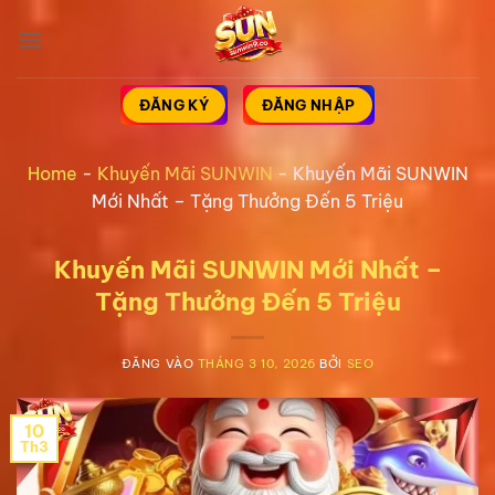
Bỏ
qua
nội
dung
ĐĂNG KÝ
ĐĂNG NHẬP
Home
-
Khuyến Mãi SUNWIN
-
Khuyến Mãi SUNWIN
Mới Nhất – Tặng Thưởng Đến 5 Triệu
Khuyến Mãi SUNWIN Mới Nhất –
Tặng Thưởng Đến 5 Triệu
ĐĂNG VÀO
THÁNG 3 10, 2026
BỞI
SEO
10
Th3