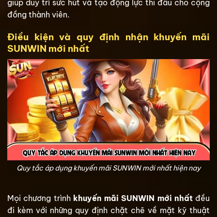
giúp duy trì sức hút và tạo động lực thi đấu cho cộng
đồng thành viên.
Điều kiện và quy định nhận khuyến mãi
SUNWIN mới nhất
Quy tắc áp dụng khuyến mãi SUNWIN mới nhất hiện nay
Mọi chương trình
khuyến mãi SUNWIN mới nhất
đều
đi kèm với những quy định chặt chẽ về mặt kỹ thuật