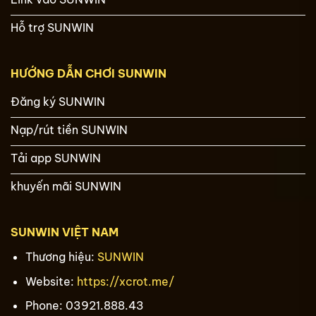
Hỗ trợ SUNWIN
HƯỚNG DẪN CHƠI SUNWIN
Đăng ký SUNWIN
Nạp/rút tiền SUNWIN
Tải app SUNWIN
khuyến mãi SUNWIN
SUNWIN VIỆT NAM
Thương hiệu:
SUNWIN
Website:
https://xcrot.me/
Phone:
03921.888.43