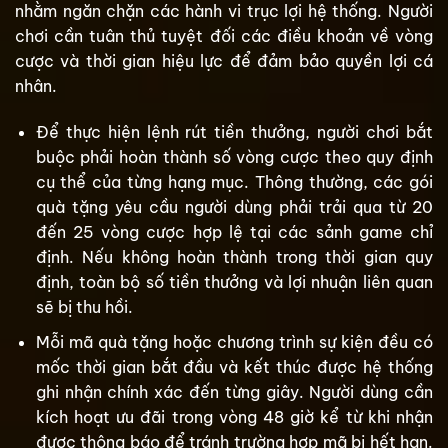
nhằm ngăn chặn các hành vi trục lợi hệ thống. Người
chơi cần tuân thủ tuyệt đối các điều khoản về vòng
cược và thời gian hiệu lực để đảm bảo quyền lợi cá
nhân.
Để thực hiện lệnh rút tiền thưởng, người chơi bắt
buộc phải hoàn thành số vòng cược theo quy định
cụ thể của từng hạng mục. Thông thường, các gói
quà tặng yêu cầu người dùng phải trải qua từ 20
đến 25 vòng cược hợp lệ tại các sảnh game chỉ
định. Nếu không hoàn thành trong thời gian quy
định, toàn bộ số tiền thưởng và lợi nhuận liên quan
sẽ bị thu hồi.
Mỗi mã quà tặng hoặc chương trình sự kiện đều có
mốc thời gian bắt đầu và kết thúc được hệ thống
ghi nhận chính xác đến từng giây. Người dùng cần
kích hoạt ưu đãi trong vòng 48 giờ kể từ khi nhận
được thông báo để tránh trường hợp mã bị hết hạn.