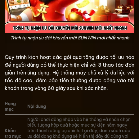
Trình tự nhận ưu đãi khuyến mãi SUNWIN mới nhất nhanh
Quy trình kích hoạt các gói quà tặng được tối ưu hóa
để người dùng có thể thực hiện chỉ với 3 thao tác đơn
giản trên ứng dụng. Hệ thống máy chủ xử lý dữ liệu với
tốc độ cao, đảm bảo tiền thưởng được cộng vào tài
khoản trong vòng 60 giây sau khi xác nhận.
Hạng
Nội dung
mục
Người chơi đăng nhập vào hệ thống và nhấn chọn
biểu tượng hộp quà hoặc mục sự kiện nằm ngay
Kiểm
trên thanh công cụ chính. Tại đây, danh sách các
tra mục
ưu đãi đang khả dụng sẽ hiển thị đầy đủ cùng với