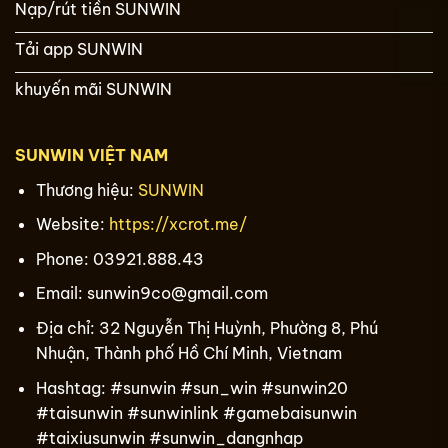
Nạp/rút tiền SUNWIN
Tải app SUNWIN
khuyến mãi SUNWIN
SUNWIN VIỆT NAM
Thương hiệu:
SUNWIN
Website:
https://xcrot.me/
Phone:
03921.888.43
Email:
sunwin9co@gmail.com
Địa chỉ:
32 Nguyễn Thị Huỳnh, Phường 8, Phú
Nhuận, Thành phố Hồ Chí Minh, Vietnam
Hashtag: #sunwin #sun_win #sunwin20
#taisunwin #sunwinlink #gamebaisunwin
#taixiusunwin #sunwin_dangnhap