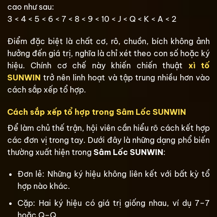
cao như sau:
3 < 4 < 5 < 6 < 7 < 8 < 9 < 10 < J < Q < K < A < 2
Điểm đặc biệt là chất cơ, rô, chuồn, bích không ảnh
hưởng đến giá trị, nghĩa là chỉ xét theo con số hoặc ký
hiệu. Chính cơ chế này khiến chiến thuật
xì tố
SUNWIN
trở nên linh hoạt và tập trung nhiều hơn vào
cách sắp xếp tổ hợp.
Cách sắp xếp tổ hợp trong Sâm Lốc SUNWIN
Để làm chủ thế trận, hội viên cần hiểu rõ cách kết hợp
các đơn vị trong tay. Dưới đây là những dạng phổ biến
thường xuất hiện trong
Sâm Lốc SUNWIN
:
Đơn lẻ: Những ký hiệu không liên kết với bất kỳ tổ
hợp nào khác.
Cặp: Hai ký hiệu có giá trị giống nhau, ví dụ 7–7
hoặc Q–Q.