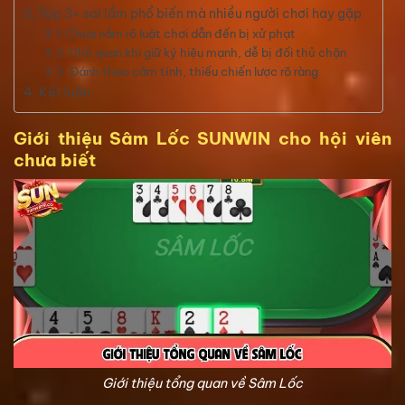
Top 3+ sai lầm phổ biến mà nhiều người chơi hay gặp
Chưa nắm rõ luật chơi dẫn đến bị xử phạt
Chủ quan khi giữ ký hiệu mạnh, dễ bị đối thủ chặn
Đánh theo cảm tính, thiếu chiến lược rõ ràng
Kết luận
Giới thiệu Sâm Lốc SUNWIN cho hội viên
chưa biết
Giới thiệu tổng quan về Sâm Lốc