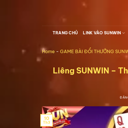
Bỏ
qua
nội
dung
TRANG CHỦ
LINK VÀO SUNWIN
Home
-
GAME BÀI ĐỔI THƯỞNG SUN
Liêng SUNWIN – Th
ĐĂN
10
Th3