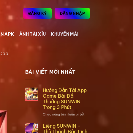
ĐĂNG KÝ
ĐĂNG NHẬP
N APK
ẢNH TÀI XỈU
KHUYẾN MÃI
 Cao
BÀI VIẾT MỚI NHẤT
Hướng Dẫn Tải App
Game Bài Đổi
Thưởng SUNWIN
Trong 3 Phút
Chức năng bình luận bị tắt
ở
Hướng
Dẫn
Liêng SUNWIN –
Tải
Thử Thách Bản Lĩnh