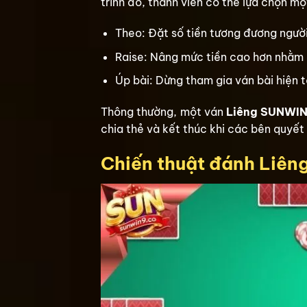
trình đó, thành viên có thể lựa chọn m
Theo: Đặt số tiền tương đương người 
Raise: Nâng mức tiền cao hơn nhằm 
Úp bài: Dừng tham gia ván bài hiện 
Thông thường, một ván
Liêng SUNWI
chia thẻ và kết thúc khi các bên quyết
Chiến thuật đánh Liên