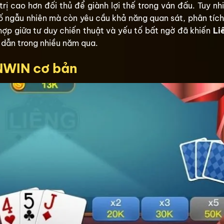
trị cao hơn đối thủ để giành lợi thế trong ván đấu. Tuy nh
ố ngẫu nhiên mà còn yêu cầu khả năng quan sát, phân tích
 hợp giữa tư duy chiến thuật và yếu tố bất ngờ đã khiến
Li
p dẫn trong nhiều năm qua.
UNWIN cơ bản