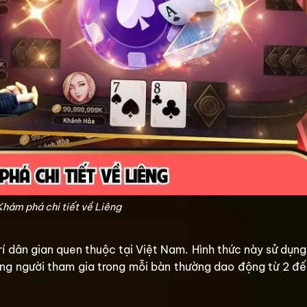
Khám phá chi tiết về Liêng
trí dân gian quen thuộc tại Việt Nam. Hình thức này sử dụn
ượng người tham gia trong mỗi bàn thường dao động từ 2 đế