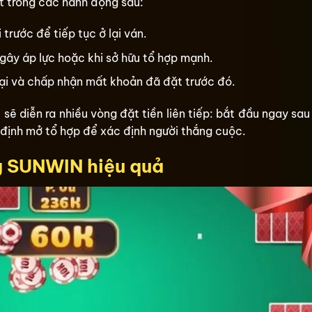
ột trong các hành động sau:
trước để tiếp tục ở lại ván.
gây áp lực hoặc khi sở hữu tổ hợp mạnh.
tại và chấp nhận mất khoản đã đặt trước đó.
N
sẽ diễn ra nhiều vòng đặt tiền liên tiếp: bắt đầu ngay sau
 định mở tổ hợp để xác định người thắng cuộc.
g SUNWIN hiệu quả