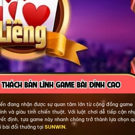
tuyến đang nhận được sự quan tâm lớn từ cộng đồng game 
tính và giàu tính chiến thuật. Với luật chơi dễ tiếp cận n
yết định, tựa game này nhanh chóng trở thành lựa chọn q
i bài đổi thưởng tại
SUNWIN
.