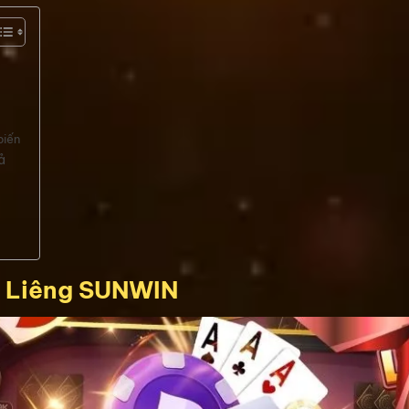
biến
ả
về Liêng SUNWIN