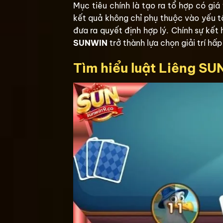
Mục tiêu chính là tạo ra tổ hợp có giá 
kết quả không chỉ phụ thuộc vào yếu t
đưa ra quyết định hợp lý. Chính sự kết
SUNWIN
trở thành lựa chọn giải trí hấ
Tìm hiểu luật Liêng S