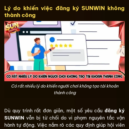
Lý do khiến việc đăng ký SUNWIN không
thành công
Có rất nhiều lý do khiến người chơi không tạo tài khoản
thành công
Dù quy trình rất đơn giản, một số yêu cầu
đăng ký
SUNWIN
vẫn bị từ chối do vi phạm nguyên tắc vận
hành tự động. Việc nắm rõ các quy định giúp hội viên