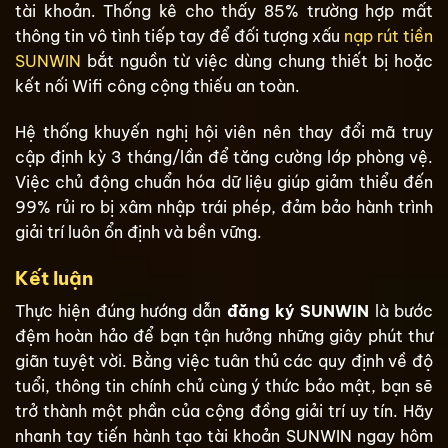
tài khoản. Thống kê cho thấy 85% trường hợp mất
thông tin vô tình tiếp tay để đối tượng xấu
nạp rút tiền
SUNWIN
bắt nguồn từ việc dùng chung thiết bị hoặc
kết nối Wifi công cộng thiếu an toàn.
Hệ thống khuyến nghị hội viên nên thay đổi mã truy
cập định kỳ 3 tháng/lần để tăng cường lớp phòng vệ.
Việc chủ động chuẩn hóa dữ liệu giúp giảm thiểu đến
99% rủi ro bị xâm nhập trái phép, đảm bảo hành trình
giải trí luôn ổn định và bền vững.
Kết luận
Thực hiện đúng hướng dẫn
đăng ký SUNWIN
là bước
đệm hoàn hảo để bạn tận hưởng những giây phút thư
giãn tuyệt vời. Bằng việc tuân thủ các quy định về độ
tuổi, thông tin chính chủ cùng ý thức bảo mật, bạn sẽ
trở thành một phần của cộng đồng giải trí uy tín. Hãy
nhanh tay tiến hành tạo tài khoản SUNWIN ngay hôm