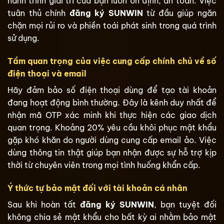
hành trình giải trí của bạn luôn ổn định, an toàn. Việc
tuân thủ chính
đăng ký SUNWIN
từ đầu giúp ngăn
chặn mọi rủi ro và phiền toái phát sinh trong quá trình
sử dụng.
Tầm quan trọng của việc cung cấp chính chủ về số
điện thoại và email
Hãy đảm bảo số điện thoại dùng để tạo tài khoản
đang hoạt động bình thường. Đây là kênh duy nhất để
nhận mã OTP xác minh khi thực hiện các giao dịch
quan trọng. Khoảng 20% yêu cầu khôi phục mật khẩu
gặp khó khăn do người dùng cung cấp email ảo. Việc
dùng thông tin thật giúp bạn nhận được sự hỗ trợ kịp
thời từ chuyên viên trong mọi tình huống khẩn cấp.
Ý thức tự bảo mật đối với tài khoản cá nhân
Sau khi hoàn tất
đăng ký SUNWIN
, bạn tuyệt đối
không chia sẻ mật khẩu cho bất kỳ ai nhằm bảo mật