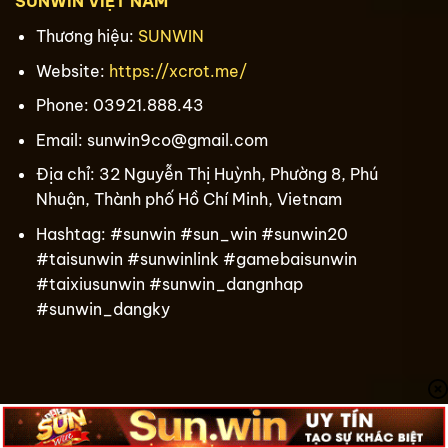
SUNWIN VIỆT NAM
Thương hiệu:
SUNWIN
Website:
https://xcrot.me/
Phone:
03921.888.43
Email:
sunwin9co@gmail.com
Địa chỉ:
32 Nguyễn Thị Huỳnh, Phường 8, Phú
Nhuận, Thành phố Hồ Chí Minh, Vietnam
Hashtag: #sunwin #sun_win #sunwin20
#taisunwin #sunwinlink #gamebaisunwin
#taixiusunwin #sunwin_dangnhap
#sunwin_dangky