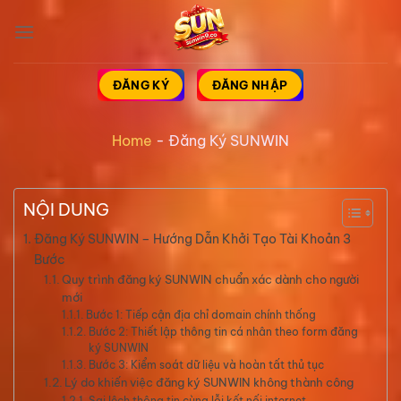
Bỏ
qua
nội
dung
ĐĂNG KÝ
ĐĂNG NHẬP
Home
-
Đăng Ký SUNWIN
NỘI DUNG
Đăng Ký SUNWIN – Hướng Dẫn Khởi Tạo Tài Khoản 3
Bước
Quy trình đăng ký SUNWIN chuẩn xác dành cho người
mới
Bước 1: Tiếp cận địa chỉ domain chính thống
Bước 2: Thiết lập thông tin cá nhân theo form đăng
ký SUNWIN
Bước 3: Kiểm soát dữ liệu và hoàn tất thủ tục
Lý do khiến việc đăng ký SUNWIN không thành công
Sai lệch thông tin cùng lỗi kết nối internet