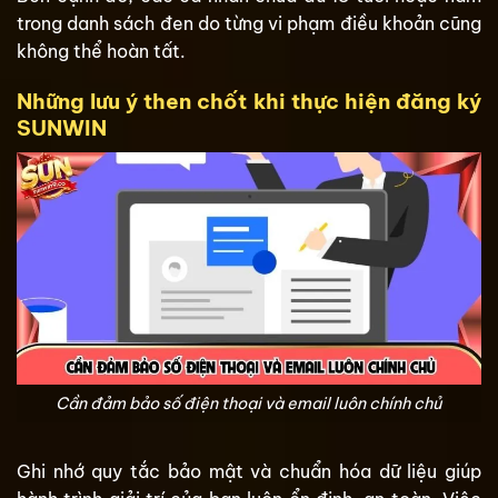
trong danh sách đen do từng vi phạm điều khoản cũng
không thể hoàn tất.
Những lưu ý then chốt khi thực hiện đăng ký
SUNWIN
Cần đảm bảo số điện thoại và email luôn chính chủ
Ghi nhớ quy tắc bảo mật và chuẩn hóa dữ liệu giúp